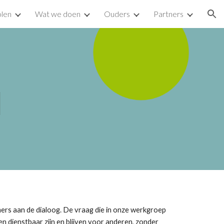
len
Wat we doen
Ouders
Partners
ion
l
mers aan de dialoog. De vraag die in onze werkgroep 
en dienstbaar zijn en blijven voor anderen, zonder 