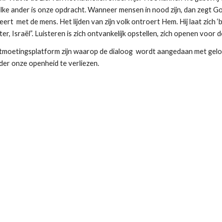
e ander is onze opdracht. Wanneer mensen in nood zijn, dan zegt God: “Ik 
t  met de mens. Het lijden van zijn volk ontroert Hem. Hij laat zich ‘be
ter, Israël”. Luisteren is zich ontvankelijk opstellen, zich openen voor
tmoetingsplatform zijn waarop de dialoog  wordt aangedaan met gel
der onze openheid te verliezen.