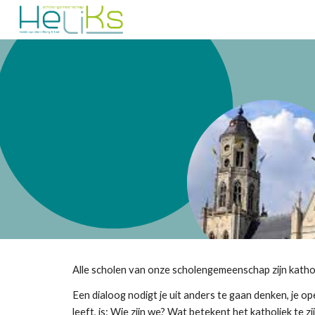
Sk
Alle scholen van onze scholengemeenschap zijn katho
Een dialoog nodigt je uit anders te gaan denken, je o
leeft, is: Wie zijn we? Wat betekent het katholiek te z