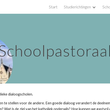
Start
Studierichtingen
Scho
ip to main content
Skip to navigat
Schoolpastoraa
lieke dialoogscholen.
pen te stellen voor de andere. Een goede dialoog verandert de deelne
ijn? Wat is de ziel van het katholiek onderwijs? Hoe kunnen we gastvrij 